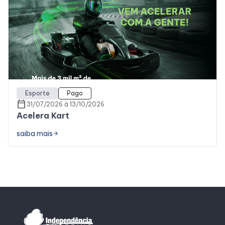
Alimentação
Programa de Benefícios
Esporte
Pago
calendar_today
31/07/2026 à 13/10/2026
Acelera Kart
saiba mais
arrow_forward