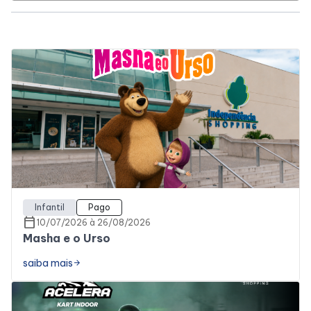
Horários
Entretenimento
Cinema
Eventos
Fique Por Dentro
Infantil
Pago
calendar_today
10/07/2026 à 26/08/2026
Masha e o Urso
Lojas e Restaurantes
saiba mais
arrow_forward
Lojas