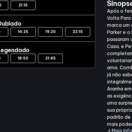
Sinops
0
21:15
Após o fe
Volta Par
Dublado
marca um c
Parker e 
0
16:25
19:20
22:15
passaram 
Casa, e Pe
Legendado
completam
5
18:50
21:45
voluntari
ama. Comb
já não sab
integralm
Aranha em 
as exigên
uma surpr
sua própri
padrão de
mais poder
add
Mais in