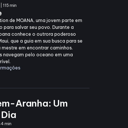
| 115 min
e
ction de MOANA, uma jovem parte em
 para salvar seu povo. Durante a
Moana conhece o outrora poderoso
aui, que a guia em sua busca para se
a mestre em encontrar caminhos.
les navegam pelo oceano em uma
ível.
formações
m-Aranha: Um
 Dia
44 min