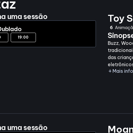
taz
ha uma sessão
Toy S
6
Animação
Dublado
Sinops
0
19:00
Buzz, Wood
tradiciona
das crianç
eletrônico
add
Mais in
ha uma sessão
Moa