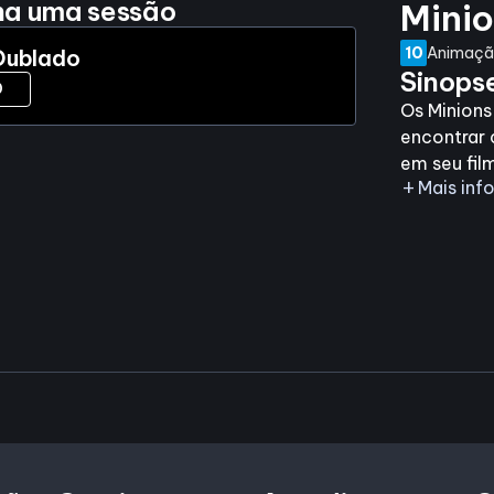
ha uma sessão
Mini
10
Animação
Dublado
Sinops
0
Os Minion
encontrar 
em seu fil
add
Mais in