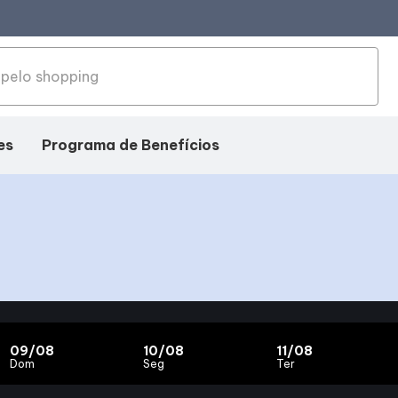
es
Programa de Benefícios
09/08
10/08
11/08
Dom
Seg
Ter