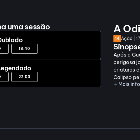
ha uma sessão
A Odi
14
Ação | 1
Dublado
Sinops
0
18:40
Após a Gue
perigosa j
Legendado
criaturas 
Calipso pe
0
22:00
add
Mais in