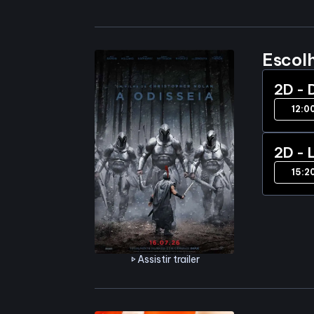
Escol
2D - 
12:0
2D - 
15:2
Assistir trailer
play_arrow