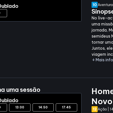
10
Aventura 
Dublado
Sinops
0
No live-a
uma missão
jornada, 
semideus M
tornar um
Juntos, e
viagem incr
add
Mais in
ha uma sessão
Home
Novo
Dublado
0
13:00
14:50
17:45
12
Ação | 1