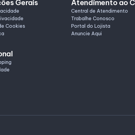
ções Gerais
Atendimento ao C
vacidade
Central de Atendimento
rivacidade
Trabalhe Conosco
de Cookies
Portal do Lojista
ca
Anuncie Aqui
onal
pping
dade