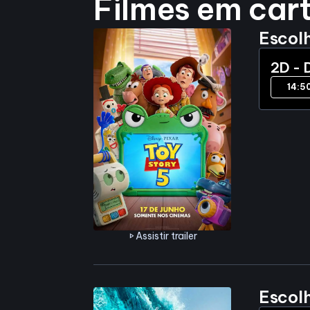
Filmes em car
Escol
2D - 
14:5
Assistir trailer
play_arrow
Escol