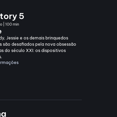
tory 5
 | 100 min
e
y, Jessie e os demais brinquedos
is são desafiados pela nova obsessão
as do século XXI: os dispositivos
s.
formações
na