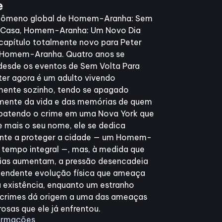
e
nômeno global de Homem-Aranha: Sem
a Casa, Homem-Aranha: Um Novo Dia
apítulo totalmente novo para Peter
o Homem-Aranha. Quatro anos se
desde os eventos de Sem Volta Para
ter agora é um adulto vivendo
ente sozinho, tendo se apagado
amente da vida e das memórias de quem
atendo o crime em uma Nova York que
e mais o seu nome, ele se dedica
ente a proteger a cidade — um Homem-
tempo integral —, mas, à medida que
cias aumentam, a pressão desencadeia
eendente evolução física que ameaça
a existência, enquanto um estranho
 crimes dá origem a uma das ameaças
osas que ele já enfrentou.
formações