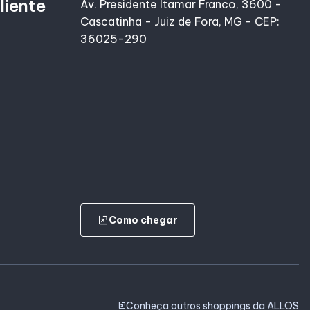
liente
Av. Presidente Itamar Franco, 3600 -
Cascatinha - Juiz de Fora, MG - CEP:
36025-290
ungroup
Como chegar
Conheça outros shoppings da ALLOS
ungroup