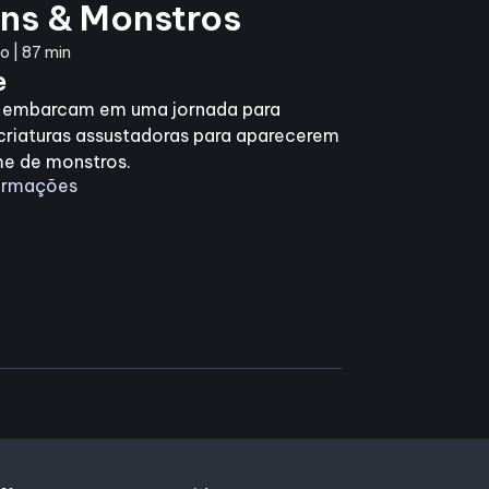
ons & Monstros
 | 87 min
e
s embarcam em uma jornada para
criaturas assustadoras para aparecerem
me de monstros.
formações