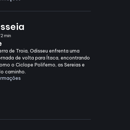
sseia
72 min
e
rra de Troia, Odisseu enfrenta uma
ornada de volta para Ítaca, encontrando
como o Ciclope Polifemo, as Sereias e
lo caminho.
formações