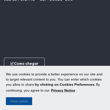
ungroup
Como chegar
We use cookies to provide a better experience on our site and
to target relevant content to you. You can enter which cookies
you allow to share
by clicking on Cookies Preferences.
By
continuing, you agree to our
Privacy Notice
.
Conheça outros shoppings da ALLOS
ungroup
Allow cookies