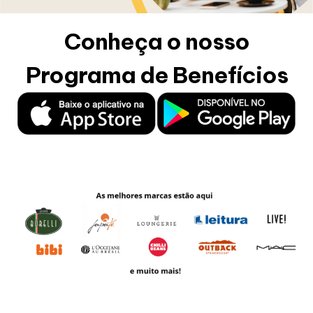
Horários
Conheça o nosso
Programa de Benefícios
Entretenimento
Cinema
Eventos
Fique Por Dentro
Lojas e Restaurantes
Lojas