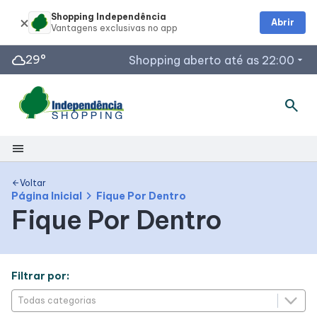
Shopping Independência
Abrir
cloud
29°
Shopping aberto até as 22:00
arrow_drop_down
search
Horários de Funcionamento
Lojas
Segunda a Sábado: de 10h às 22h
menu
Domingos e Feriados: de 12h às 20h
Shopping
Restaurantes
Voltar
arrow_back
chevron_right
Página Inicial
Fique Por Dentro
Segunda a sábado: 11h às 22h
Fique Por Dentro
Mapa Interno
Acessar todos os horários
Facilidades
Filtrar por:
Como Chegar