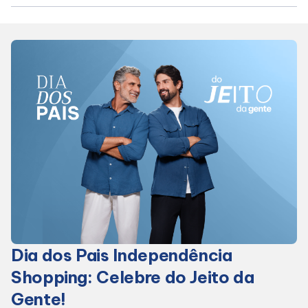
Horários
Entretenimento
Cinema
Eventos
Fique Por Dentro
Lojas e Restaurantes
Dia dos Pais Independência
Shopping: Celebre do Jeito da
Lojas
Gente!