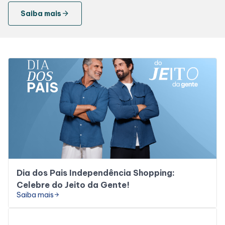
Alimentação
arrow_forward
Saiba mais
Programa de Benefícios
Dia dos Pais Independência Shopping:
Celebre do Jeito da Gente!
Saiba mais
arrow_forward