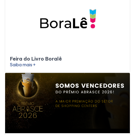
Feira do Livro Boralê
Saiba mais
arrow_forward