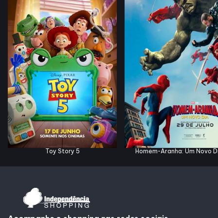
Horários
Entretenimento
Cinema
Eventos
Fique Por Dentro
Toy Story 5
Homem-Aranha: Um Novo D
Lojas e Restaurantes
Lojas