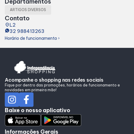
Departamentos
Alimentação
ARTIGOS DIVERSOS
Contato
place
L2
Programa de Benefícios
32 988413263
Horário de funcionamento
chevron_right
Acompanhe o shopping nas redes sociais
Fique por dentro das promoções, horários de funcionamento e
novidades em primeira mão!
Baixe o nosso aplicativo
Informações Gerais