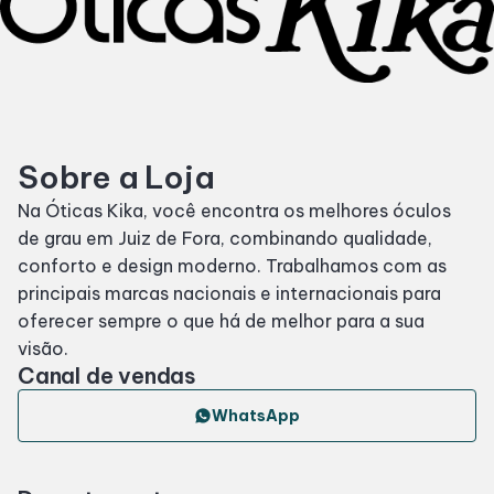
Horários
Entretenimento
Sobre a Loja
Cinema
Na Óticas Kika, você encontra os melhores óculos
de grau em Juiz de Fora, combinando qualidade,
Eventos
conforto e design moderno. Trabalhamos com as
principais marcas nacionais e internacionais para
Fique Por Dentro
oferecer sempre o que há de melhor para a sua
visão.
Canal de vendas
Lojas e Restaurantes
WhatsApp
Lojas