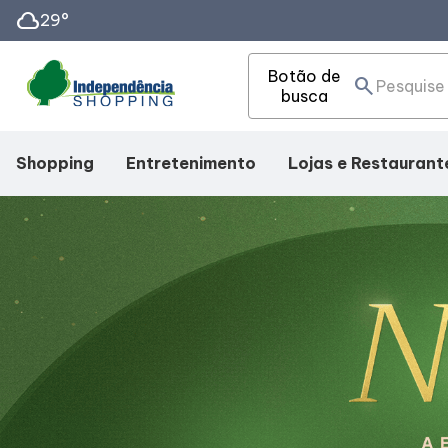
cloud
29°
Botão de
search
busca
Shopping
Entretenimento
Lojas e Restaurant
Mapa Interno
Cinema
Lojas
Facilidades
Eventos
Alimentação
Como Chegar
Fique Por Dentro
Horários