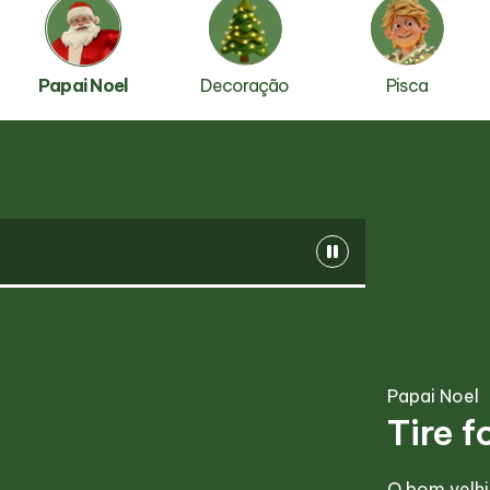
Papai Noel
Decoração
Pisca
Papai Noel
Tire 
O bom velhi