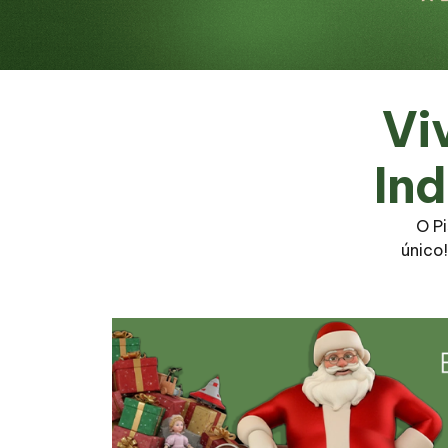
Vi
In
O Pi
único