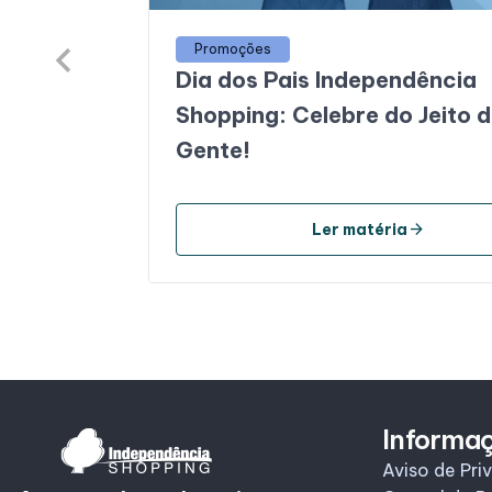
Promoções
Dia dos Pais Independência
Shopping: Celebre do Jeito 
Gente!
arrow_forward
Ler matéria
Informa
Aviso de Pri