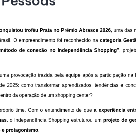
 Pessoas
nquistou troféu Prata no Prêmio Abrasce 2026
, uma das 
Brasil. O empreendimento foi reconhecido na
categoria Gest
u método de conexão no Independência Shopping”
, proje
de uma provocação trazida pela equipe após a participação na
 de 2025: como transformar aprendizados, tendências e con
 dentro da operação de um shopping center?
 próprio time. Com o entendimento de que
a experiência ent
nas
, o Independência Shopping estruturou um
projeto de g
o e protagonismo
.