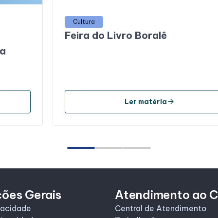
Cultura
Feira do Livro Boralê
da
arrow_forward
Ler matéria
ções Gerais
Atendimento ao C
vacidade
Central de Atendimento