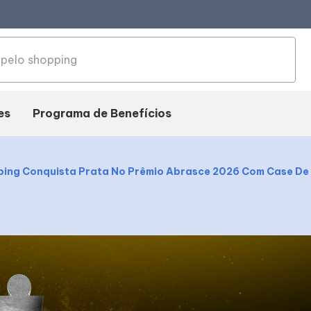
es
Programa de Benefícios
ing Conquista Prata No Prêmio Abrasce 2026 Com Case De