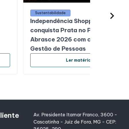
Sustentabilidade
Independência Shopping
conquista Prata no Prêmio
Abrasce 2026 com case de
Gestão de Pessoas
arrow_forward
Ler matéria
liente
Av. Presidente Itamar Franco, 3600 -
Cascatinha - Juiz de Fora, MG - CEP:
36025-290