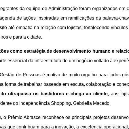
tegrantes da equipe de Administração foram organizados em ci
 agenda de ações inspiradas em ramificações da palavra-cha
ito até empatia na relação com lojistas, fortalecendo vínculo
eiros e para a cidade.
xões como estratégia de desenvolvimento humano e relac
e essencial da infraestrutura de um negócio voltado à experiên
 Gestão de Pessoas é motivo de muito orgulho para todos nó
a forma de trabalhar baseada em escuta, colaboração e cone
cto ultrapassa os bastidores e chega ao cliente
, aos loj
ndente do Independência Shopping, Gabriella Macedo.
r, o Prêmio Abrasce reconhece os principais projetos desenvo
tivas que contribuam para a inovação, a excelência operaciona