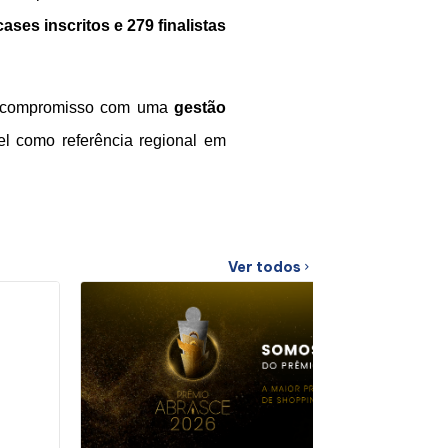
ases inscritos e 279 finalistas
eu compromisso com uma
gestão
l como referência regional em
Ver todos
chevron_right