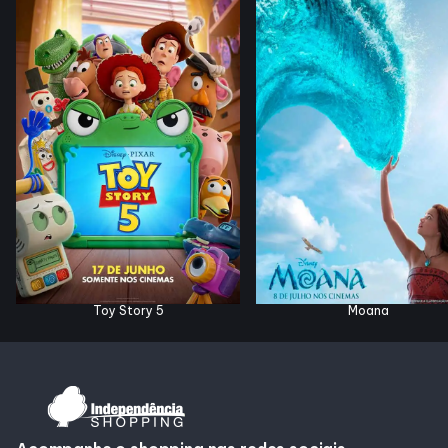
Horários
Entretenimento
Cinema
Eventos
Fique Por Dentro
Toy Story 5
Moana
Lojas e Restaurantes
Lojas