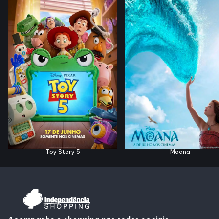
Horários
Entretenimento
Cinema
Eventos
Fique Por Dentro
Toy Story 5
Moana
Lojas e Restaurantes
Lojas